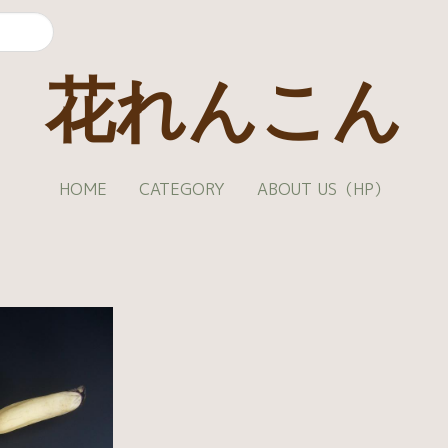
花れんこん
HOME
CATEGORY
ABOUT US（HP）